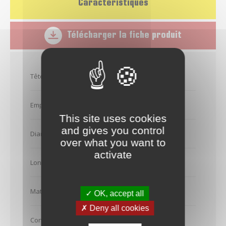
Caractéristiques
Télécharger la fiche produit
Tête de vis
Tête réduite
Empreinte
Tx 25
This site uses cookies
and gives you control
Diamètre (en mm)
5
over what you want to
activate
Longueur (en mm)
60
Matière
Inox A2
✓ OK, accept all
✗ Deny all cookies
Conditionnement
Seau - 1000