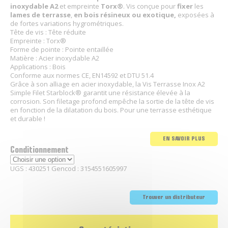
inoxydable
A2
et empreinte
Torx®
. Vis conçue pour
fixer
les
lames de terrasse
,
en bois résineux ou exotique,
exposées à
de fortes variations hygrométriques.
Tête de vis : Tête réduite
Empreinte : Torx®
Forme de pointe : Pointe entaillée
Matière : Acier inoxydable A2
Applications : Bois
Conforme aux normes CE, EN14592 et DTU 51.4
Grâce à son alliage en acier inoxydable, la Vis Terrasse Inox A2
Simple Filet Starblock® garantit une résistance élevée à la
corrosion. Son filetage profond empêche la sortie de la tête de vis
en fonction de la dilatation du bois. Pour une terrasse esthétique
et durable !
EN SAVOIR PLUS
Conditionnement
UGS :
430251
Gencod :
3154551605997
Trouver un distributeur