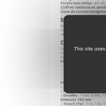
Forets bois inclus
: ø4, ø5
Coffret renforcé et anti
Zone de torsion intégrée
Domaines d’applicat
Vissages et perçages intensi
Compatibilité totale avec l
Idéal pour artisans : charpen
Conditionnement
This site uses
Le coffret embouts de viss
Coffret sous film
Contient 37 pièces :
Embouts 25 mm :
–
Torx
®
(Tx)
: T10, T15, T
–
Philips (Ph)
: Ph1, Ph2
–
Pozidriv (Pz)
: Pz1, Pz2,
–
Hexagonaux (H)
: H4, H
Embouts 50 mm :
–
Torx
®
(Tx)
: T10, T15, 
–
Pozidriv (Pz)
: Pz1, Pz2,
–
Douilles
: 7 mm, 8 mm, 1
Embouts 100 mm
:
–
Torx
®
(Tx)
: T15, T20, T