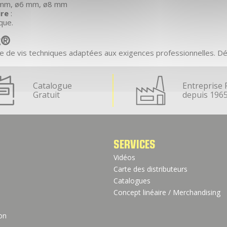
 mm, ø6 mm, ø8 mm
ire
:
que.
k®
e de vis techniques adaptées aux exigences professionnelles. 
Catalogue
Entreprise 
Gratuit
depuis 196
SERVICES
Vidéos
Carte des distributeurs
Catalogues
Concept linéaire / Merchandising
ion