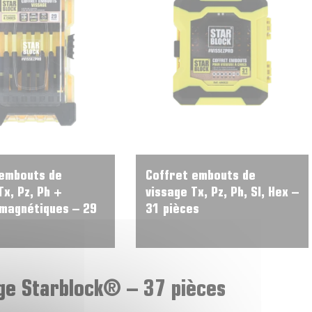
 embouts de
Coffret embouts de
Tx, Pz, Ph +
vissage Tx, Pz, Ph, Sl, Hex –
 magnétiques – 29
31 pièces
age Starblock® – 37 pièces