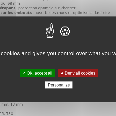
, ø6, ø8 mm
dérapant
: protection optimale sur chantier
 sur les embouts
: absorbe les chocs et optimise la durabilité
ions
fs sur chantiers et ateliers
es visseuses à chocs
tiers, menuisiers, électriciens, plombiers.
 cookies and gives you control over what you w
age Starblock® 37 pièces est proposé en conditionnement :
20, T25, T30, T40
✓ OK, accept all
✗ Deny all cookies
 Pz3
Personalize
5, H6, H7, H8
T20, T25, T30
 Pz3
0 mm, 13 mm
25, T30