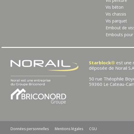
Vis penture
Vis béton
Vis chassis
Vis parquet
Embout de vis
Embouts pour 
Starblock®
est une
déposée de Norail S.A
50 rue Théophile Boy
59360 Le Cateau-Cam
Données personnelles
Mentions légales
CGU