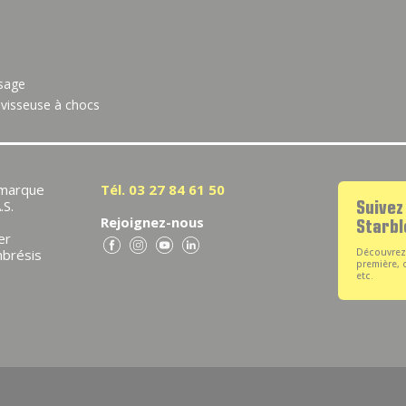
sage
visseuse à chocs
 marque
Tél. 03 27 84 61 50
.S.
Suivez
Rejoignez-nous
Starb
er
brésis
Découvrez 
première, 
etc.