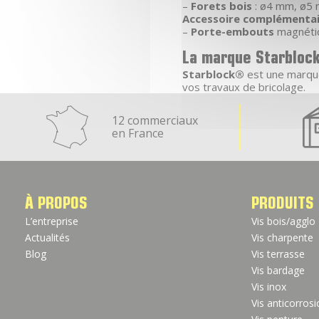
–
Forets bois
: ø4 mm, ø5
Accessoire complémenta
–
Porte-embouts
magnéti
La marque Starbloc
Starblock®
est une marqu
vos travaux de bricolage.
12 commerciaux
en France
À PROPOS
PRODUITS
L’entreprise
Vis bois/agglo
Actualités
Vis charpente
Blog
Vis terrasse
Vis bardage
Vis inox
Vis anticorros