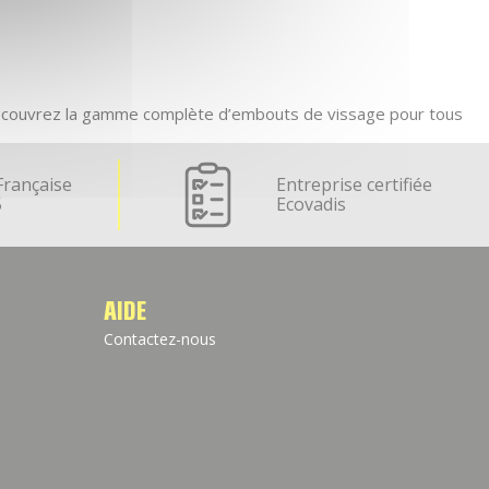
Découvrez la gamme complète d’embouts de vissage pour tous
Française
Entreprise certifiée
5
Ecovadis
AIDE
Contactez-nous