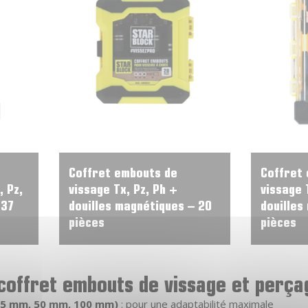
Coffret embouts de
Coffret
, Pz,
vissage Tx, Pz, Ph +
vissage 
 37
douilles magnétiques – 20
douilles
pièces
pièces
 coffret embouts de vissage et perç
25 mm, 50 mm, 100 mm)
: pour une adaptabilité maximale