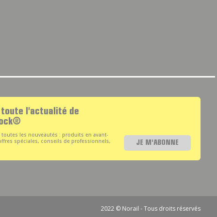
 toute l'actualité de
lock®
toutes les nouveautés : produits en avant-
offres spéciales, conseils de professionnels,
JE M'ABONNE
2022 © Norail - Tous droits réservés