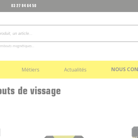
03 27 84 64 50
, embouts magnétiques...
NOUS CON
Métiers
Actualités
outs de vissage