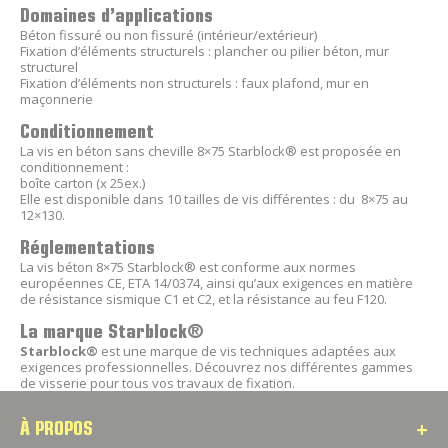
Domaines d’applications
Béton fissuré ou non fissuré (intérieur/extérieur)
Fixation d’éléments structurels : plancher ou pilier béton, mur
structurel
Fixation d’éléments non structurels : faux plafond, mur en
maçonnerie
Conditionnement
La vis en béton sans cheville 8×75 Starblock® est proposée en
conditionnement :
boîte carton (x 25ex.)
Elle est disponible dans 10 tailles de vis différentes : du 8×75 au
12×130.
Réglementations
La vis béton 8×75 Starblock® est conforme aux normes
européennes CE, ETA 14/0374, ainsi qu’aux exigences en matière
de résistance sismique C1 et C2, et la résistance au feu F120.
La marque Starblock®
Starblock®
est une marque de vis techniques adaptées aux
exigences professionnelles. Découvrez nos différentes gammes
de visserie pour tous vos travaux de fixation.
À PROPOS