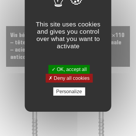
This site uses cookies
and gives you control
Vis béton – 10×120
Vis béton – 12×110
over what you want to
– tête hexagonale
– tête hexagonale
activate
– acier
– acier
anticorrosion
anticorrosion
✓ OK, accept all
✗ Deny all cookies
Personalize