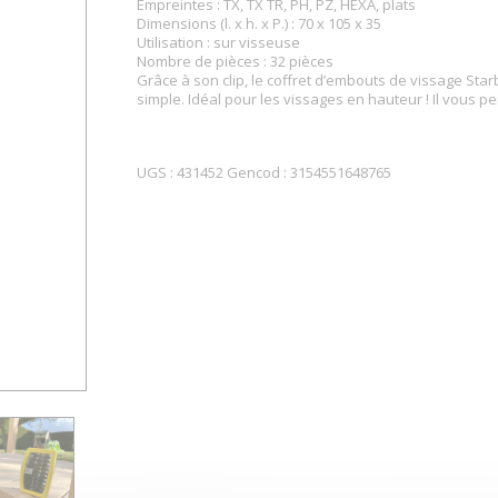
Empreintes : TX, TX TR, PH, PZ, HEXA, plats
Dimensions (l. x h. x P.) : 70 x 105 x 35
Utilisation : sur visseuse
Nombre de pièces : 32 pièces
Grâce à son clip, le coffret d’embouts de vissage Star
simple. Idéal pour les vissages en hauteur ! Il vous p
UGS :
431452
Gencod :
3154551648765