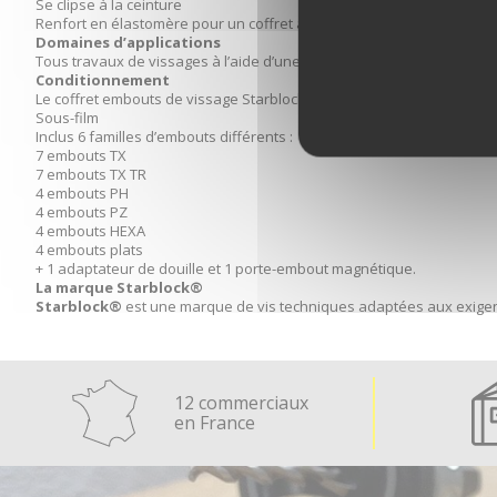
Se clipse à la ceinture
Renfort en élastomère pour un coffret anti-chocs
Domaines d’applications
Tous travaux de vissages à l’aide d’une visseuse. Il s’adapte à toutes
Conditionnement
Le coffret embouts de vissage Starblock® est proposé en condition
Sous-film
Inclus 6 familles d’embouts différents :
7 embouts TX
7 embouts TX TR
4 embouts PH
4 embouts PZ
4 embouts HEXA
4 embouts plats
+ 1 adaptateur de douille et 1 porte-embout magnétique.
La marque Starblock®
Starblock®
est une marque de vis techniques adaptées aux exigen
12 commerciaux
en France