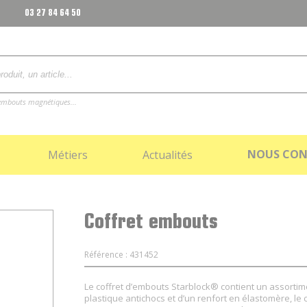
03 27 84 64 50
, embouts magnétiques...
NOUS CON
Métiers
Actualités
Coffret embouts
Référence : 431452
Le coffret d’embouts Starblock® contient un assortim
plastique antichocs et d’un renfort en élastomère, le