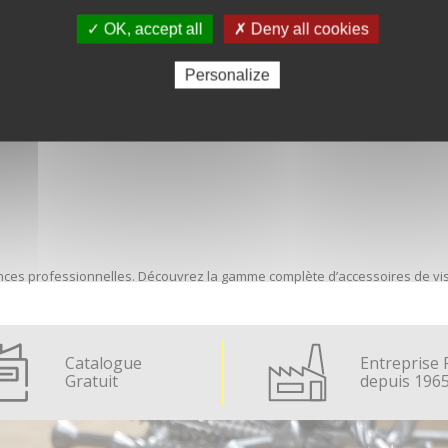
✓ OK, accept all
✗ Deny all cookies
 les situations.
Personalize
nement :
ces professionnelles. Découvrez la gamme complète d’accessoires de vis
Catalogue
Entreprise 
Gratuit
depuis 196