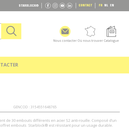
CONTACT
FR
NL
EN
STARBLOCK
®
Nous contacter
Où nous trouver
Catalogue
TACTER
GENCOD : 3154551648765
ent de 30 embouts différents en acier S2 anti-rouille. Composé d’un
 coffret embouts Starblock® est résistant pour un usage durable.