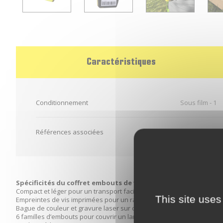
Caractéristiques
Conditionnement
Sous film - 1
Références associées
Spécificités du coffret embouts de vissage Starblock®
Compact et léger pour un transport facile
This site uses
Empreintes de vis imprimées pour un rangement impeccable
Bague de couleur et gravure laser sur chaque embout pour reconn
6 familles d’embouts pour couvrir un large éventail des besoins de 