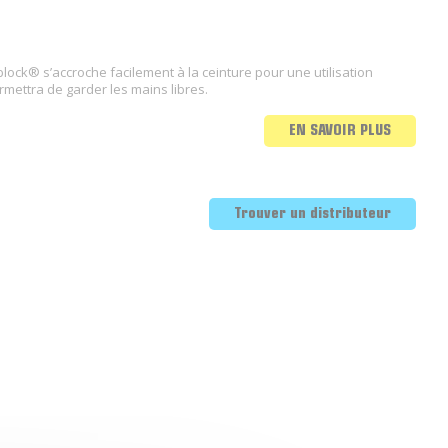
block® s’accroche facilement à la ceinture pour une utilisation
ermettra de garder les mains libres.
EN SAVOIR PLUS
Trouver un distributeur