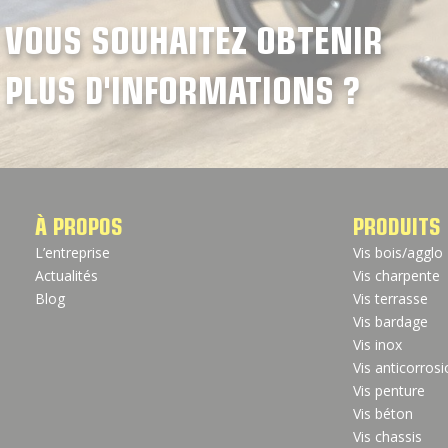
VOUS SOUHAITEZ OBTENIR
PLUS D'INFORMATIONS ?
À PROPOS
PRODUITS
L’entreprise
Vis bois/agglo
Actualités
Vis charpente
Blog
Vis terrasse
Vis bardage
Vis inox
Vis anticorros
Vis penture
Vis béton
Vis chassis