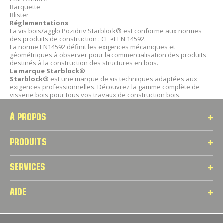
Barquette
Blister
Réglementations
La vis bois/agglo Pozidriv Starblock® est conforme aux normes
des produits de construction : CE et EN 14592.
La norme EN14592 définit les exigences mécaniques et
géométriques à observer pour la commercialisation des produits
destinés à la construction des structures en bois.
La marque Starblock®
Starblock®
est une marque de vis techniques adaptées aux
exigences professionnelles. Découvrez la gamme complète de
visserie bois pour tous vos travaux de construction bois.
À PROPOS
PRODUITS
SERVICES
AIDE