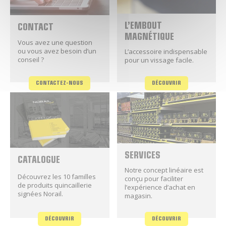
L’EMBOUT
CONTACT
MAGNÉTIQUE
Vous avez une question
ou vous avez besoin d’un
L’accessoire indispensable
conseil ?
pour un vissage facile.
CONTACTEZ-NOUS
DÉCOUVRIR
SERVICES
CATALOGUE
Notre concept linéaire est
Découvrez les 10 familles
conçu pour faciliter
de produits quincaillerie
l’expérience d’achat en
signées Norail.
magasin.
DÉCOUVRIR
DÉCOUVRIR