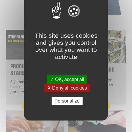
This site uses cookies
and gives you control
over what you want to
activate
PRODUITS
CONCEPT LINÉAIRE
STARBLOCK®
✓ OK, accept all
Découvrez le concept
8 gammes de vis et
linéaire Starblock® en
d’accessoires de vissage
✗ Deny all cookies
vidéo.
pour les professionnels.
Personalize
DÉCOUVRIR
DÉCOUVRIR