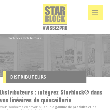
Starblock
>
Distributeurs
DISTRIBUTEURS
Distributeurs : intégrez Starblock® dans
vos linéaires de quincaillerie
Vous souhaitez en savoir plus sur la
gamme de produits
et les