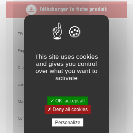
Télécharger la fiche produit
Tête de vis
Tête fraisée
Empreinte
Tx 20
This site uses cookies
and gives you control
Diamètre (en mm)
4
over what you want to
activate
Longueur (en mm)
20
✓ OK, accept all
Matière
Inox A2
✗ Deny all cookies
Conditionnement
Boîte carton - 200
Personalize