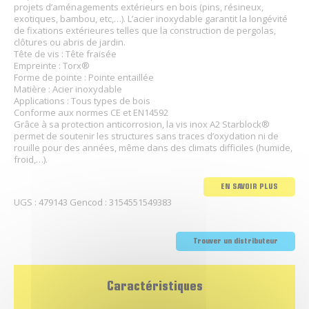
projets d’aménagements extérieurs en bois (pins, résineux,
exotiques, bambou, etc,…). L’acier inoxydable garantit la longévité
de fixations extérieures telles que la construction de pergolas,
clôtures ou abris de jardin.
Tête de vis : Tête fraisée
Empreinte : Torx®
Forme de pointe : Pointe entaillée
Matière : Acier inoxydable
Applications : Tous types de bois
Conforme aux normes CE et EN14592
Grâce à sa protection anticorrosion, la vis inox A2 Starblock®
permet de soutenir les structures sans traces d’oxydation ni de
rouille pour des années, même dans des climats difficiles (humide,
froid,…).
EN SAVOIR PLUS
UGS :
479143
Gencod :
3154551549383
Trouver un distributeur
Caractéristiques