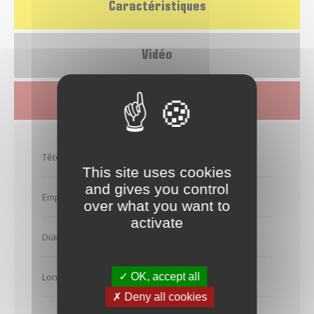
Caractéristiques
Vidéo
Télécharger la fiche produit
Tête de vis
Tête cylindrique
This site uses cookies
and gives you control
Empreinte
Tx 30
over what you want to
activate
Diamètre (en mm)
7,5
Longueur (en mm)
102
✓ OK, accept all
✗ Deny all cookies