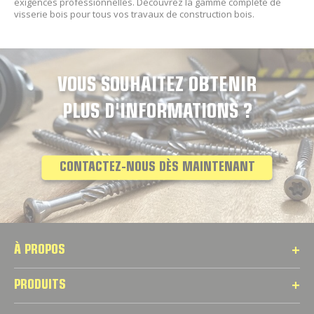
exigences professionnelles. Découvrez la gamme complète de
visserie bois pour tous vos travaux de construction bois.
VOUS SOUHAITEZ OBTENIR
PLUS D'INFORMATIONS ?
CONTACTEZ-NOUS DÈS MAINTENANT
À PROPOS
PRODUITS