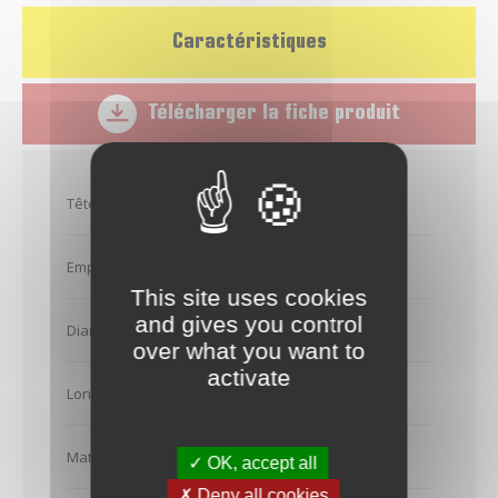
Caractéristiques
Télécharger la fiche produit
Tête de vis
Tête fraisée
Empreinte
Pz 2
This site uses cookies
and gives you control
Diamètre (en mm)
3,5
over what you want to
activate
Longueur (en mm)
25
Matière
Acier zingué
✓ OK, accept all
✗ Deny all cookies