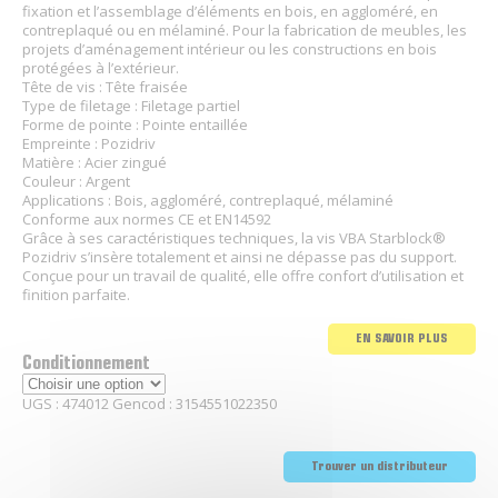
fixation et l’assemblage d’éléments en bois, en aggloméré, en
contreplaqué ou en mélaminé. Pour la fabrication de meubles, les
projets d’aménagement intérieur ou les constructions en bois
protégées à l’extérieur.
Tête de vis : Tête fraisée
Type de filetage : Filetage partiel
Forme de pointe : Pointe entaillée
Empreinte : Pozidriv
Matière : Acier zingué
Couleur : Argent
Applications : Bois, aggloméré, contreplaqué, mélaminé
Conforme aux normes CE et EN14592
Grâce à ses caractéristiques techniques, la vis VBA Starblock®
Pozidriv s’insère totalement et ainsi ne dépasse pas du support.
Conçue pour un travail de qualité, elle offre confort d’utilisation et
finition parfaite.
EN SAVOIR PLUS
Conditionnement
UGS :
474012
Gencod :
3154551022350
Trouver un distributeur