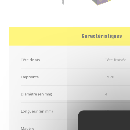
Caractéristiques
Tête de vis
Tête fraisée
Empreinte
Tx 20
Diamètre (en mm)
4
Longueur (en mm)
60
Matière
Acier traité an