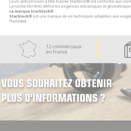
La vis anticorrosion à tête fraisée Starblock® est conforme aux norm
La norme EN14592 définit les exigences mécaniques et géométriques à
La marque Starblock®
Starblock®
est une marque de vis techniques adaptées aux exigen
l’humidité.
12 commerciaux
en France
VOUS SOUHAITEZ OBTENIR
PLUS D'INFORMATIONS ?