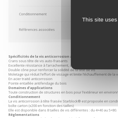
Conditionnement
Boîte carton -
This site uses
Références associées
Spécificités de la vis anticorrosion à tête fraisée Starblock®
Crans sous tête de vis auto-fraisants
Excellente résistance à l’arrachement, amorce de vissage immédiate
Double cône pour renforcer la solidité de la tête de vis
Moletage qui réduit l’effort de vissage et limite l’échauffement de la v
En acier traité anticorrosion
Pointe entaillée antifendage du bois
Domaines d’applications
Toute construction de structures en bois pour l’extérieur en environn
Conditionnement
La vis anticorrosion à tête fraisée Starblock® est proposée en cond
boîte carton (x200 en fonction des tailles)
Elle est disponible dans 8 tailles de vis différentes : du 4×40 au 5×80.
Réglementations