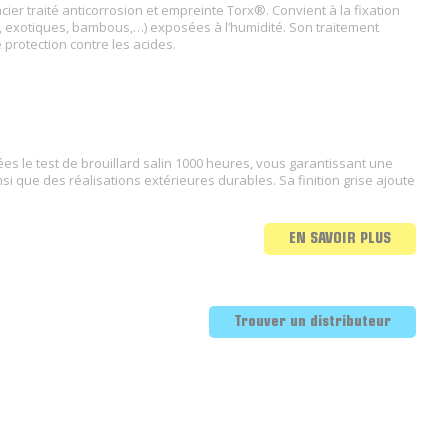
cier traité anticorrosion et empreinte Torx®. Convient à la fixation
x, exotiques, bambous,…) exposées à l’humidité. Son traitement
ne protection contre les acides.
ées le test de brouillard salin 1000 heures, vous garantissant une
si que des réalisations extérieures durables. Sa finition grise ajoute
EN SAVOIR PLUS
Trouver un distributeur