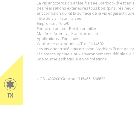
La vis anticorrosion à tête fraisée Starblock® est en a
des réalisations extérieures tous bois (pins, résineu
anticorrosion durcit la surface de la vis et garantit u
Tête de vis : Tête fraisée
Empreinte : Torx®
Forme de pointe : Pointe entaillée
Matière : Acier traité anticorrosion
Applications : Tous bois
Conforme aux normes CE et EN14592
Les vis acier traité anticorrosion Starblock® ont pass
résistance optimale aux environnements difficiles, ain
une touche esthétique à vos créations.
UGS :
430200
Gencod :
3154551596622