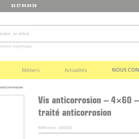
03 27 84 64 50
, embouts magnétiques...
NOUS CON
Métiers
Actualités
 anticorrosion
Vis anticorrosion – 4×60 –
traité anticorrosion
Référence : 430200