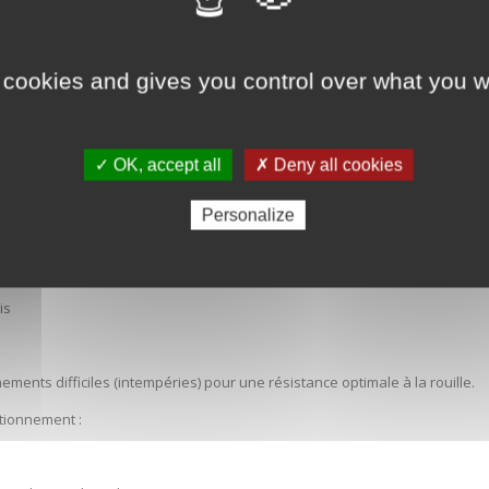
 200
 cookies and gives you control over what you w
✓ OK, accept all
✗ Deny all cookies
Personalize
is
ements difficiles (intempéries) pour une résistance optimale à la rouille.
itionnement :