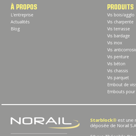
À PROPOS
PRODUITS
L’entreprise
Vis bois/agglo
Actualités
Vis charpente
Blog
Vis terrasse
Vis bardage
Vis inox
Vis anticorros
Vis penture
Vis béton
Vis chassis
Vis parquet
Embout de vis
Embouts pour 
Starblock®
est une
déposée de Norail S.A