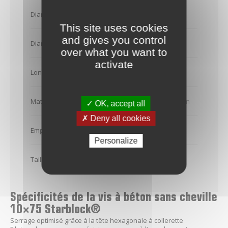
Diamètre de perçage
10
This site uses cookies
and gives you control
Diamètre de filetage
12.5
over what you want to
activate
Longueur
75
Matière
Acier traité anticorrosion
✓ OK, accept all
✗ Deny all cookies
Empreinte
TH
Personalize
Taille embout
15
Spécificités de la vis à béton sans cheville
10×75 Starblock®
Serrage optimisé grâce à la tête hexagonale à collerette