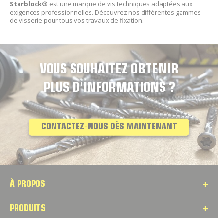
Starblock®
est une marque de vis techniques adaptées aux
exigences professionnelles. Découvrez nos différentes gammes
de visserie pour tous vos travaux de fixation.
VOUS SOUHAITEZ OBTENIR
PLUS D'INFORMATIONS ?
CONTACTEZ-NOUS DÈS MAINTENANT
À PROPOS
PRODUITS