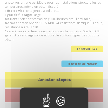
anticorrosion, elle est idéale pour les installations structurelles ou
temporaires, même en béton fissuré.
Tête de vis
: Hexagonale à collerette
Type de filetage
: Large
Matière
: Acier anticorrosion (1 000 heures brouillard salin)
Normes
: béton option 1 ETA 14/0374, résistance sismique C1 et C2,
résistance au feu F120
Grâce à ses caractéristiques techniques, la vis béton Starblock®
garantit un ancrage solide et durable sur tous types de supports
béton.
EN SAVOIR PLUS
Trouver un distributeur
Caractéristiques
Télécharger la fiche produit