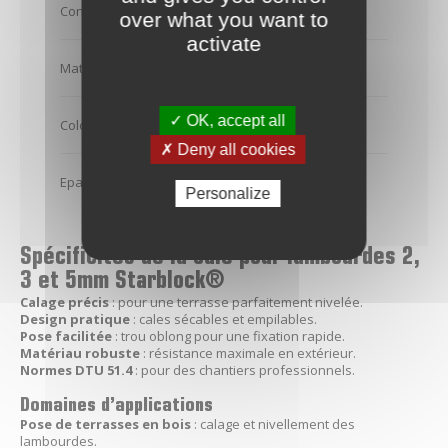
Conditionnement
Seau
over what you want to
activate
Matière
Polypropylène (PP)
✓ OK, accept all
Coloris
Jaune / Marron / Noir
✗ Deny all cookies
Epaisseur (en mm)
2 / 3 / 5 mm
Personalize
Spécificités de la cale pour lambourdes 2,
3 et 5mm Starblock®
Calage précis
: pour une terrasse parfaitement nivelée.
Design pratique
: cales sécables et empilables.
Pose facilitée
: trou oblong pour une fixation rapide.
Matériau robuste
: résistance maximale en extérieur.
Normes DTU 51.4
: pour des chantiers professionnels.
Domaines d’applications
Pose de terrasses en bois
: calage et nivellement des
lambourdes.