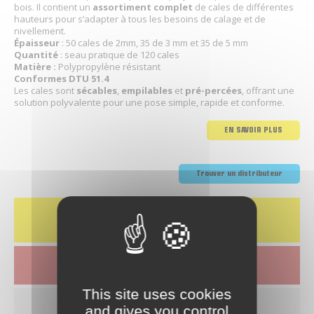
bois. Il contient un
assortiment complet
de cales de différentes
hauteurs pour s’adapter à tous les besoins de calage et de
nivellement.
Épaisseur
: 50 cales de 2mm, 35 de 3 mm et 35 de 5 mm
Quantité
: seau pratique de 120 cales
Matière :
Polypropylène résistant
Conformes DTU 51.4
Les cales sont
sécables
,
empilables
et
pré-percées
, offrant une
solution polyvalente pour une pose simple, rapide et conforme.
EN SAVOIR PLUS
Trouver un distributeur
Caractéristiques
Télécharger la fiche produit
This site uses cookies
and gives you control