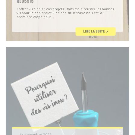
RÉUSSIS
Coffret vis à bois : Vos projets faits main réussis Les bonnes
vis pour le bon projet Bien choisir ses vis à bois est la
première étape pour…
Chantier –
LIRE LA SUITE >
Construction
Bois
– 14 novembre 2023