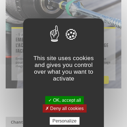
– 9 août 2022
EMBOUT MAGNÉTIQUE STARBLOCK® :
L’ACCESSOIRE INDISPENSABLE POUR UN VISSAGE
FACILE
This site uses cookies
Embout magnétique Starblock® : l’accessoire indispensable
pour un vissage facile Fonctionnement de l’embout de vissage
and gives you control
magnétique Les…
over what you want to
activate
Conseil
LIRE LA SUITE >
Brico
✓ OK, accept all
✗ Deny all cookies
Personalize
Chantier