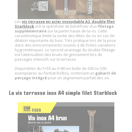
Les
vis terrasse en acier inoxydable A2 double filet
Starblock
ont la spécificité de bénéficier d’un
filetage
supplémentaire
sur la partie haute de la vis. Cette
caractéristique limite la sortie des têtes de vis en cas de
dilation importante du bois. Très pratique lors de la pose
dans des environnements soumis à de fortes variations
hygrométriques. Le second avantage du double filetage
est l’atténuation des bruits de grincement lors de
passages intensifs sur la terrasse.
Disponibles du 5×50 au 5×80 en boîte de 200 ou 500
exemplaires au format Fix’Box, contenant un
gabarit de
perçage intégré
pour un alignement parfait des vis.
La vis terrasse inox A4 simple filet Starblock