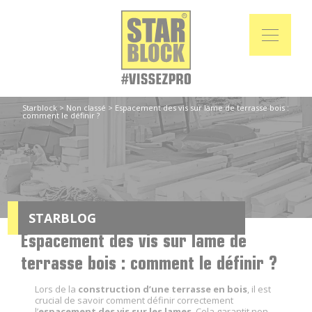
Starblock
>
Non classé
>
Espacement des vis sur lame de terrasse bois :
comment le définir ?
STARBLOG
Espacement des vis sur lame de
terrasse bois : comment le définir ?
Lors de la
construction d’une terrasse en bois
, il est
crucial de savoir comment définir correctement
l’
espacement des vis sur les lames
. Cela garantit non